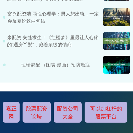
富兴配资端 两性心理学：男人想出轨，一定
会反复说这两句话
米配资 夹缝求生！《红楼梦》里最让人心疼
的“通房丫鬟”，藏着顶级的情商
恒瑞易配 （图表·漫画）预防癌症
嘉正
股票配资
配资公司
可以加杠杆的
网
论坛
大全
股票平台