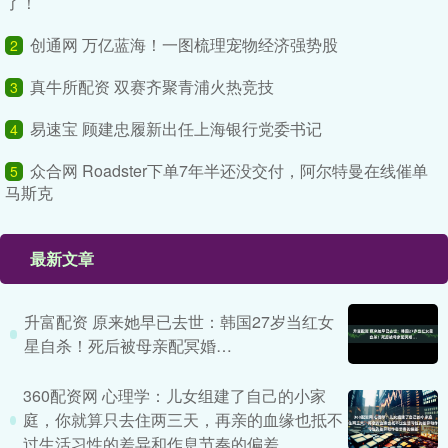
了！
创通网 万亿蓝海！一图梳理宠物经济强势股
2
真牛所配资 双赛齐聚青浦火热竞技
3
易速宝 顾建忠履新出任上海银行党委书记
4
众合网 Roadster下单7年半还没交付，阿尔特曼在线催单
5
马斯克
最新文章
升富配资 原来她早已去世：韩国27岁当红女
星自杀！死后被母亲配冥婚…
360配资网 心理学：儿女组建了自己的小家
庭，你就算只去住两三天，再亲的血缘也抵不
过生活习性的差异和作息节奏的偏差