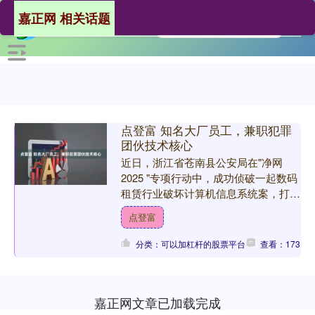
嘉正网 相关话题
点登富 知名大厂员工，兼职犯罪
团伙技术核心
近日，浙江省苍南县公安局在"净网
2025 "专项行动中，成功侦破一起数码
租赁行业破坏计算机信息系统案，打
掉"收机—破解—销赃"全链条跨区域犯
点登富
罪团伙，17 名嫌....
分类：可以加杠杆的股票平台
查看：173
嘉正网文章已加载完成