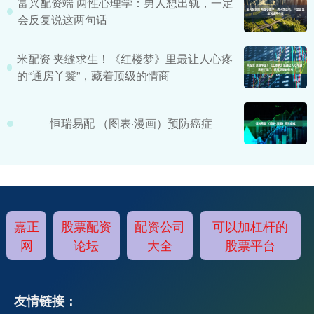
富兴配资端 两性心理学：男人想出轨，一定
会反复说这两句话
米配资 夹缝求生！《红楼梦》里最让人心疼
的“通房丫鬟”，藏着顶级的情商
恒瑞易配 （图表·漫画）预防癌症
嘉正
股票配资
配资公司
可以加杠杆的
网
论坛
大全
股票平台
友情链接：