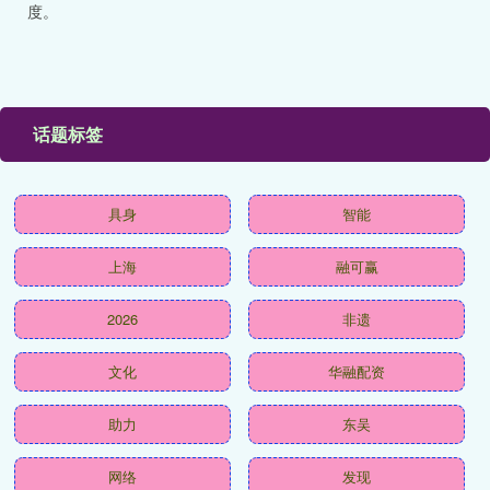
度。
话题标签
具身
智能
上海
融可赢
2026
非遗
文化
华融配资
助力
东吴
网络
发现