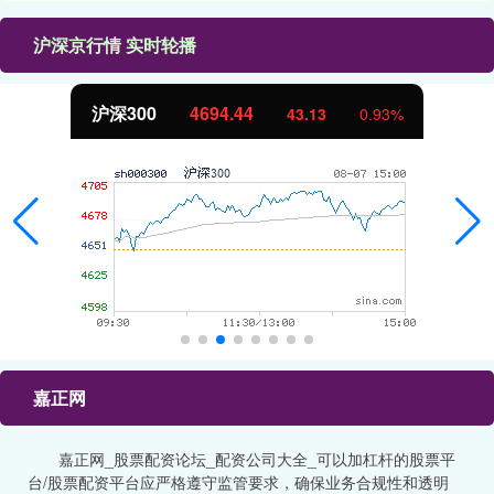
沪深京行情 实时轮播
北证50
1134.24
0.93%
11.37
1
嘉正网
嘉正网_股票配资论坛_配资公司大全_可以加杠杆的股票平
台/股票配资平台应严格遵守监管要求，确保业务合规性和透明